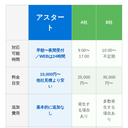
アスター
A社
B社
ト
対応
早朝〜夜間受付
9:00〜
10:00〜
可能
／WEBは24時間
17:00
不定期
時間
10,000円〜
料金
25,000
35,000
他社見積より安
目安
円〜
円〜
い
多数発
発生す
追加
基本的に追加な
生する
る場合
費用
し
場合あ
あり
り