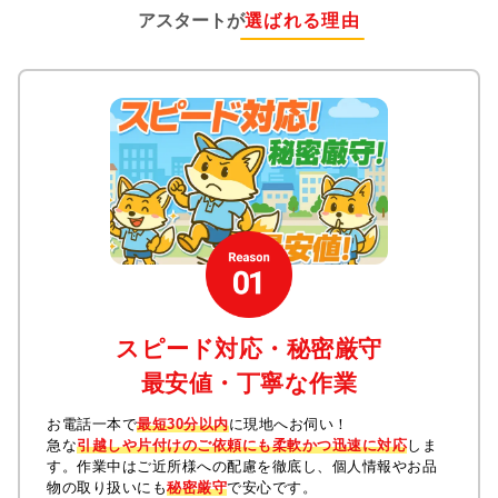
アスタートが
選ばれる理由
スピード対応・秘密厳守
最安値・丁寧な作業
お電話一本で
最短30分以内
に現地へお伺い！
急な
引越しや片付けのご依頼にも柔軟かつ迅速に対応
しま
す。作業中はご近所様への配慮を徹底し、個人情報やお品
物の取り扱いにも
秘密厳守
で安心です。