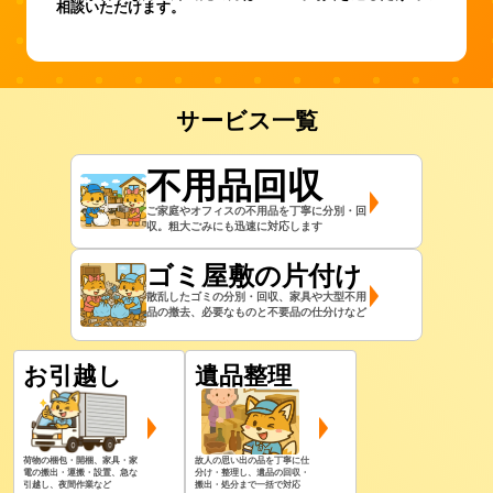
相談いただけます。
サービス一覧
不用品回収
ご家庭やオフィスの不用品を丁寧に分別・回
収。粗大ごみにも迅速に対応します
ゴミ屋敷の片付け
散乱したゴミの分別・回収、家具や大型不用
品の撤去、必要なものと不要品の仕分けなど
お引越し
遺品整理
荷物の梱包・開梱、家具・家
故人の思い出の品を丁寧に仕
電の搬出・運搬・設置、急な
分け・整理し、遺品の回収・
引越し、夜間作業など
搬出・処分まで一括で対応