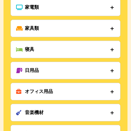
＋
家電類
テレビ
冷蔵庫
＋
家具類
洗濯機
電子レンジ
エアコン
ソファ
炊飯器
タンス
＋
寝具
ベッド
チェスト
テーブル
布団
椅子
マットレス
＋
日用品
まくら
毛布
シーツ
調理器具
食器
＋
オフィス用品
掃除道具
収納ケース
洗濯グッズ
デスク
オフィスチェア
＋
音楽機材
プリンター
書類棚
パソコン
ギター
アンプ