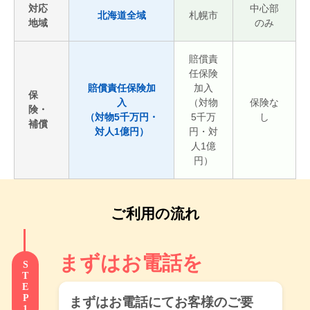
対応
中心部
北海道全域
札幌市
地域
のみ
賠償責
任保険
賠償責任保険加
加入
保
入
（対物
保険な
険・
（対物5千万円・
5千万
し
補償
対人1億円）
円・対
人1億
円）
ご利用の流れ
まずはお電話を
STEP1
まずはお電話にてお客様のご要