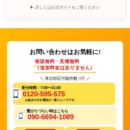
町・喜茂別町・京極町・清里町・倶知安町・栗山町・黒松内
▶︎ 詳しくは公式サイトをご覧ください
町・剣淵町・小清水町・更別村・様似町・猿払村・鹿追町・
士幌町・鹿部町・積丹町・標茶町・標津町・占冠村・初山別
村・白老町・白糠町・新得町・新十津川町・新ひだか町・寿
都町・壮瞥町・大樹町・鷹栖町・滝上町・滝川町・秩父別
町・千歳町・月形町・津別町・鶴居村・弟子屈町・当別町・
豊浦町・豊頃町・豊富町・奈井江町・中川町（十勝）・中川
町（留萌）・中標津町・長万部町・南富良野町・新冠町・仁
お問い合わせはお気軽に!
木町・西興部村・仁宇布村・沼田町・根室町・登別町・幌加
内町・幌延町・羽幌町・浜頓別町・浜中町・美瑛町・美幌
相談無料
・
見積無料
町・比布町・平取町・広尾町・深川町・福島町・福島町・古
（追加料金はありません）
平町・別海町・本別町・幕別町・増毛町・松前町・真狩村・
三笠町・南幌町・宮古町・むかわ町・芽室町・森町・八雲
＼ 本日対応可能件数
3件
／
町・夕張町・湧別町・由仁町・余市町・蘭越町・利尻町・利
尻富士町・礼文町・留寿都村・留萌町・和寒町・和寒町

受付時間：7:00〜21:00
0120-595-575
お急ぎの方お電話が一番スムーズです。
繋がりづらい時はこちら
090-6694-1089