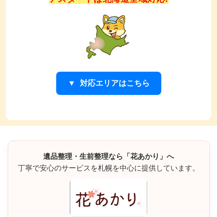
対応エリアはこちら
札幌市中央区・札幌市北区・札幌市東区・札幌市白石区・札
幌市豊平区・札幌市南区・札幌市西区・札幌市厚別区・札幌
市手稲区・札幌市清田区

旭川市・網走市・石狩市・恵庭市・江別市・小樽市・帯広
市・北広島市・北見市・釧路市・士別市・室蘭市・千歳市・
遺品整理・生前整理なら「花あかり」へ
滝川市・伊達市・苫小牧市・名寄市・根室市・登別市・函館
丁寧で安心のサービスを札幌を中心に提供しています。
市・美唄市・深川市・富良野市・北斗市・三笠市・室蘭市・
夕張市・岩見沢市・砂川市・芦別市・赤平市・歌志内市・紋
別市・留萌市・青森町・赤井川村・厚岸町・厚沢部町・足寄
町・旭町・安平町・池田町・今金町・浦臼町・浦河町・浦幌
町・雨竜町・遠軽町・遠別町・音更町・乙部町・帯広町・上
砂川町・上士幌町・上ノ国町・上川町・神恵内村・木古内