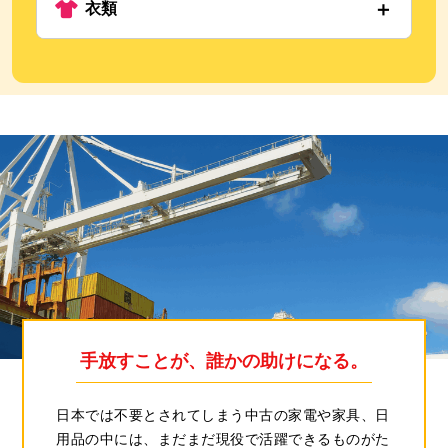
＋
衣類
キーボード
スピーカー
ミキサー
洋服
バッグ
靴
帽子
アクセサリー
手放すことが、誰かの助けになる。
日本では不要とされてしまう中古の家電や家具、日
用品の中には、まだまだ現役で活躍できるものがた