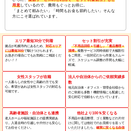
用意
しているので、費用もぐっとお得に。
「まとめて頼みたい」「時間もお金も節約したい」そんな
方にこそ選ばれています。
エリア最短30分で到着
セット割引が充実
拠点が札幌市内にあるため、
対応エリア
「不用品回収＋引越し」「遺品整理＋
には最短30分
で駆けつけられます。
清掃」
複数サービス同時依頼で大幅割引
お急ぎの場合にでもお気軽にご相談くだ
をご用意。一括対応だから作業もスムー
さい
！！
ズで、スケジュール調整の手間も大幅に
軽減。
女性スタッフが在籍
法人や自治体からのご依頼実績多
一人暮らしの女性やご高齢の方でも安
数
心。希望があれば女性スタッフの対応も
地元自治体・オフィス・管理会社様から
可能です。
のご依頼も多数！機密情報にも配慮した
安心対応で信頼をいただいています。
高齢者施設・自治体とも連携
他社より100％安くなる
老人ホームや福祉施設との提携実績あ
不用品や遺品整理、ゴミ屋敷などの片付
り。入退去時の引越しや片付けも安心し
けに関しては他社でのお見積りを送って
てお任せください。
いただけましたら、
確実に安くなる自信