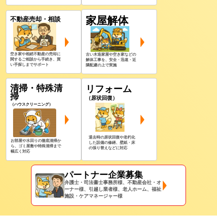
家屋解体
不動産売却・相談
空き家や相続不動産の売却に
古い木造家屋や空き家などの
関するご相談から手続き、買
解体工事を、安全・迅速・近
い手探しまでサポート
隣配慮の上で実施
清掃・特殊清
リフォーム
掃
（原状回復）
（ハウスクリーニング）
退去時の原状回復や老朽化
お部屋や水回りの徹底清掃か
した設備の修繕、壁紙・床
ら、ゴミ屋敷や特殊清掃まで
の張り替えなどに対応
幅広く対応
パートナー企業募集
弁護士・司法書士事務所様、不動産会社・オ
ーナー様、引越し業者様、老人ホーム、福祉
施設・ケアマネージャー様